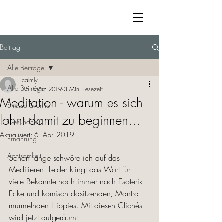
Beitrag
Alle Beiträge
calmly
Alle Beiträge
25. März 2019
3 Min. Lesezeit
Meditation - warum es sich
Stressprävention
lohnt damit zu beginnen...
Gesundheit
Aktualisiert:
6. Apr. 2019
Ernährung
Achtsamkeit
Schon lange schwöre ich auf das 
Meditieren. Leider klingt das Wort für 
viele Bekannte noch immer nach Esoterik-
Ecke und komisch dasitzenden, Mantra 
murmelnden Hippies. Mit diesen Clichés 
wird jetzt aufgeräumt!