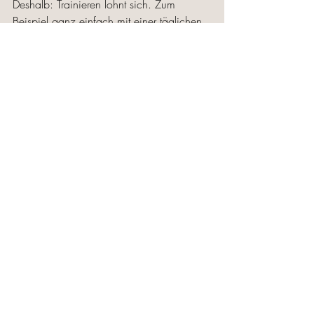
Deshalb: Trainieren lohnt sich. Zum 
Beispiel ganz einfach mit einer täglichen 
Achtsamkeitsübung, Meditation oder 
Yoga Nidra. 
Weisst du nicht, wo du beginnen sollst? 
Dann schau mal hier rein: 
www.calmly.ch/meditationrocks
Let's start together! 
Aktuelle Beiträge
Alle ansehen