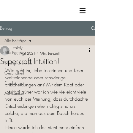
Beitrag
Alle Beiträge
calmly
Alle Beiträge
17. Mai 2021
4 Min. Lesezeit
Superkraft Intuition!
Stressprävention
Wie geht ihr, liebe Leserinnen und Leser 
Gesundheit
weitreichende oder schwierige 
Ernährung
Entscheidungen an? Mit dem Kopf oder 
intuitiv? Früher war ich wie vielleicht viele 
Achtsamkeit
von euch der Meinung, dass durchdachte 
Entscheidungen eher richtig sind als 
solche, die man aus dem Bauch heraus 
trifft. 
Heute würde ich das nicht mehr einfach 