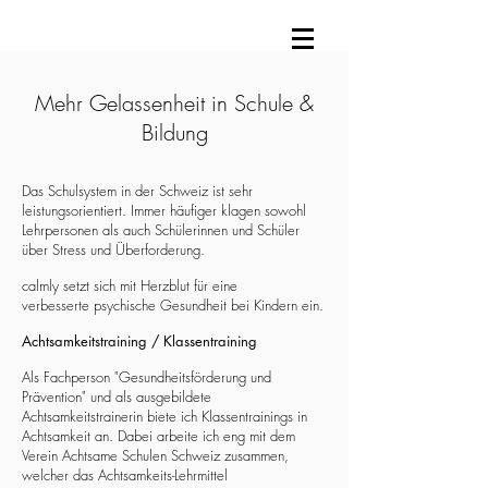
Mehr Gelassenheit in Schule &
Bildung
Das Schulsystem in der Schweiz ist sehr
leistungsorientiert. Immer häufiger klagen sowohl
Lehrpersonen als auch Schülerinnen und Schüler
über Stress und Überforderung. ​
calmly setzt sich mit Herzblut für eine
verbesserte psychische Gesundheit bei Kindern ein.
Achtsamkeitstraining / Klassentraining
Als Fachperson "Gesundheitsförderung und
Prävention" und als ausgebildete
Achtsamkeitstrainerin biete ich Klassentrainings in
Achtsamkeit an. Dabei arbeite ich eng mit dem
Verein Achtsame Schulen Schweiz zusammen,
welcher das Achtsamkeits-Lehrmittel