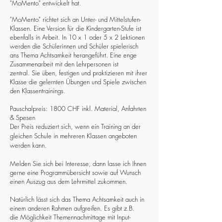
"MoMento" entwickelt hat.
"MoMento" richtet sich an Unter- und Mittelstufen-
Klassen. Eine Version für die Kindergarten-Stufe ist
ebenfalls in Arbeit. In 10 x 1 oder 5 x 2 Lektionen
werden die Schülerinnen und Schüler spielerisch
ans Thema Achtsamkeit herangeführt. Eine enge
Zusammenarbeit mit den Lehrpersonen ist
zentral. Sie üben, festigen und praktizieren mit ihrer
Klasse die gelernten Übungen und Spiele zwischen
den Klassentrainings.
Pauschalpreis: 1800 CHF inkl. Material, Anfahrten
& Spesen​​
Der Preis reduziert sich, wenn ein Training an der
gleichen Schule in mehreren Klassen angeboten
werden kann.
Melden Sie sich bei Interesse, dann lasse ich Ihnen
gerne eine Programmübersicht sowie auf Wunsch
einen Auszug aus dem Lehrmittel zukommen.
Natürlich lässt sich das Thema Achtsamkeit auch in
einem anderen Rahmen aufgreifen. Es gibt z.B.
die Möglichkeit Themennachmittage mit Input-