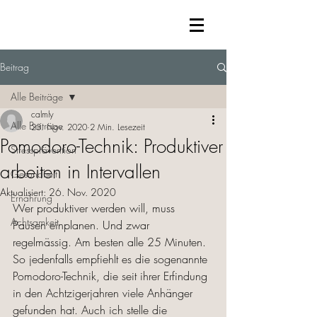
Beitrag
Alle Beiträge
calmly
Alle Beiträge
23. Nov. 2020
2 Min. Lesezeit
Pomodoro-Technik: Produktiver
Stressprävention
arbeiten in Intervallen
Gesundheit
Aktualisiert:
26. Nov. 2020
Ernährung
Wer produktiver werden will, muss 
Achtsamkeit
Pausen einplanen. Und zwar 
regelmässig. Am besten alle 25 Minuten. 
So jedenfalls empfiehlt es die sogenannte 
Pomodoro-Technik, die seit ihrer Erfindung 
in den Achtzigerjahren viele Anhänger 
gefunden hat. Auch ich stelle die 